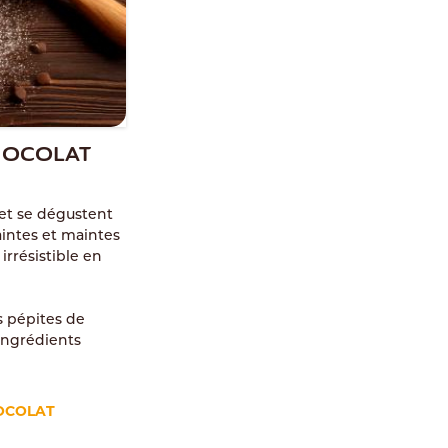
CHOCOLAT
 et se dégustent
maintes et maintes
 irrésistible en
os pépites de
 ingrédients
OCOLAT