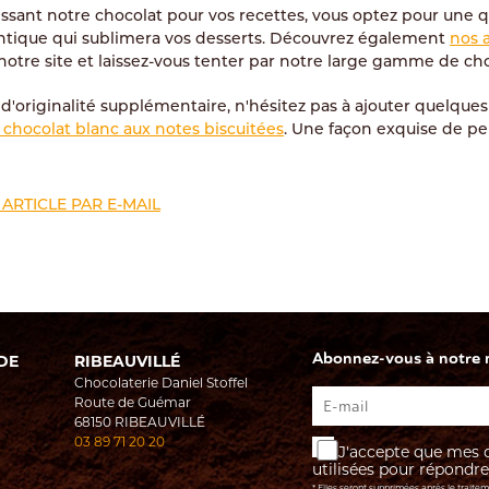
issant notre chocolat pour vos recettes, vous optez pour une q
ntique qui sublimera vos desserts. Découvrez également
nos 
notre site et laissez-vous tenter par notre large gamme de cho
d'originalité supplémentaire, n'hésitez pas à ajouter quelqu
 chocolat blanc aux notes biscuitées
. Une façon exquise de pe
ARTICLE PAR E-MAIL
Abonnez-vous à notre ne
DE
RIBEAUVILLÉ
Chocolaterie Daniel Stoffel
Route de Guémar
68150
RIBEAUVILLÉ
03 89 71 20 20
J'accepte que mes d
utilisées pour répond
* Elles seront supprimées après le traite