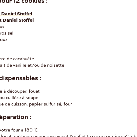
pour 12 cookies :
 Daniel Stoffel
t Daniel Stoffel
oux
ros sel
doux
rre de cacahuète
ait de vanille et/ou de noisette
dispensables :
e à découper, fouet
 ou cuillère à soupe
e de cuisson, papier sulfurisé, four
éparation :
votre four à 180°C
n fouet, mélangez vigoureusement l’œuf et le sucre roux jusqu’à ob