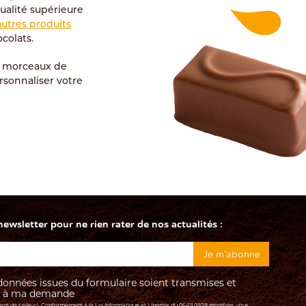
ualité supérieure
autres produits
colats.
es morceaux de
rsonnaliser votre
wsletter pour ne rien rater de nos actualités :
onnées issues du formulaire soient transmises et
re à ma demande
ment de celle-ci. Conformément à la Loi Informatique et Libertés du 06/01/1978 modifiée, vous