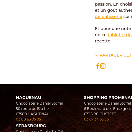
passion. En chois
et un goût authe
de pâtisserie
sur 
Et pour une note 
notre
tablette de
recette.
PARTAGER CET 
HAGUENAU
SHOPPING PROMENA
Chocolaterie Daniel Stoffel
Chocolaterie Daniel Stoffel
50 route de Bitche
6 Boulevard des Enseignes
67500
HAGUENAU
67116
REICHSTETT
03 88 63 95 95
03 67 34 63 36
STRASBOURG
Chocolaterie Daniel Stoffel