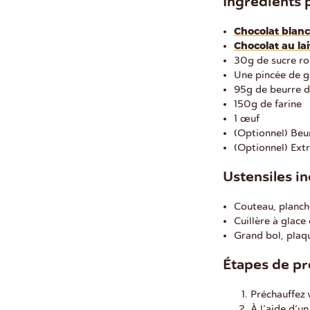
Ingrédients 
Chocolat blanc
Chocolat au lai
30g de sucre r
Une pincée de g
95g de beurre 
150g de farine
1 œuf
(Optionnel) Beu
(Optionnel) Extr
Ustensiles in
Couteau, planch
Cuillère à glace
Grand bol, plaqu
Étapes de pr
Préchauffez 
À l’aide d’u