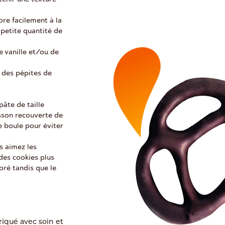
re facilement à la
 petite quantité de
e vanille et/ou de
 des pépites de
pâte de taille
isson recouverte de
e boule pour éviter
us aimez les
des cookies plus
oré tandis que le
riqué avec soin et