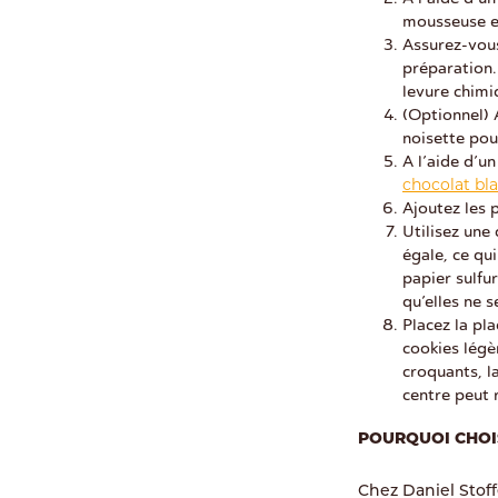
mousseuse e
Assurez-vous
préparation.
levure chim
(Optionnel) 
noisette pou
A l’aide d’u
chocolat bl
Ajoutez les 
Utilisez une
égale, ce qu
papier sulfu
qu’elles ne s
Placez la pla
cookies légè
croquants, l
centre peut 
POURQUOI CHOIS
Chez Daniel Stoff