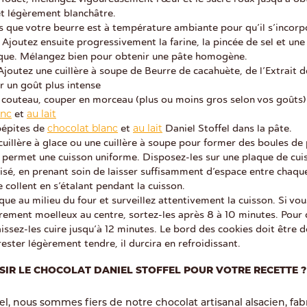
t légèrement blanchâtre.
 que votre beurre est à température ambiante pour qu’il s’incorpo
 Ajoutez ensuite progressivement la farine, la pincée de sel et une
ique. Mélangez bien pour obtenir une pâte homogène.
Ajoutez une cuillère à soupe de Beurre de cacahuète, de l’Extrait d
r un goût plus intense
n couteau, couper en morceau (plus ou moins gros selon vos goûts)
anc
au lait
et
chocolat blanc
au lait
pépites de
et
Daniel Stoffel dans la pâte.
 cuillère à glace ou une cuillère à soupe pour former des boules de 
i permet une cuisson uniforme. Disposez-les sur une plaque de cu
risé, en prenant soin de laisser suffisamment d’espace entre chaqu
e collent en s’étalant pendant la cuisson.
que au milieu du four et surveillez attentivement la cuisson. Si vo
rement moelleux au centre, sortez-les après 8 à 10 minutes. Pour 
aissez-les cuire jusqu’à 12 minutes. Le bord des cookies doit être d
rester légèrement tendre, il durcira en refroidissant.
IR LE CHOCOLAT DANIEL STOFFEL POUR VOTRE RECETTE ?
el, nous sommes fiers de notre chocolat artisanal alsacien, fab