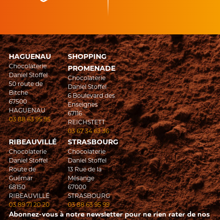
HAGUENAU
SHOPPING
Chocolaterie
PROMENADE
Daniel Stoffel
Chocolaterie
50 route de
Daniel Stoffel
Bitche
6 Boulevard des
67500
Enseignes
HAGUENAU
67116
03 88 63 95 95
REICHSTETT
03 67 34 63 36
RIBEAUVILLÉ
STRASBOURG
Chocolaterie
Chocolaterie
Daniel Stoffel
Daniel Stoffel
Route de
13 Rue de la
Guémar
Mésange
68150
67000
RIBEAUVILLÉ
STRASBOURG
03 89 71 20 20
03 88 63 95 99
Abonnez-vous à notre newsletter pour ne rien rater de nos