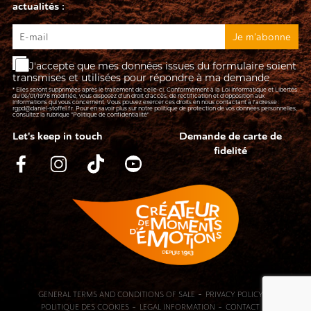
actualités :
J'accepte que mes données issues du formulaire soient
transmises et utilisées pour répondre à ma demande
* Elles seront supprimées après le traitement de celle-ci. Conformément à la Loi Informatique et Libertés
du 06/01/1978 modifiée, vous disposez d'un droit d'accès, de rectification et d’opposition aux
informations qui vous concernent. Vous pouvez exercer ces droits en nous contactant à l'adresse :
rgpd@daniel-stoffel.fr
. Pour en savoir plus sur notre politique de protection de vos données personnelles,
consultez la rubrique
"Politique de confidentialité"
Let's keep in touch
Demande de carte de
fidelité
-
-
GENERAL TERMS AND CONDITIONS OF SALE
PRIVACY POLICY
-
-
-
POLITIQUE DES COOKIES
LEGAL INFORMATION
CONTACT