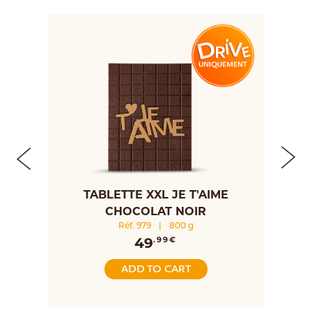
E
TABLETTE XXL JE T'AIME
CHOCOLAT NOIR
Réf. 979
|
800 g
49
.99€
ADD TO CART