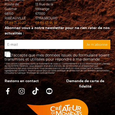
Route de
13 Rue de la
Guémar
Mésange
68150
67000
RIBEAUVILLÉ
STRASBOURG
03 89 71 20 20
03 88 63 95 99
Abonnez-vous à notre newsletter pour ne rien rater de nos
actualités :
J'accepte que mes données issues du formulaire soient
transmises et utilisées pour répondre à ma demande
* Elles seront supprimées après le traitement de celle-ci. Conformément à la Loi Informatique et Libertés
du 06/01/1978 modifiée, vous disposez d'un droit d'accès, de rectification et d’opposition aux
informations qui vous concernent. Vous pouvez exercer ces droits en nous contactant à l'adresse :
rgpd@daniel-stoffel.fr
. Pour en savoir plus sur notre politique de protection de vos données personnelles,
consultez la rubrique
"Politique de confidentialité"
Restons en contact
Demande de carte de
fidelité