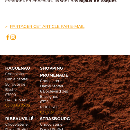
bijoux de Pâques
créations en chocolats, ils sont nos
.
PARTAGER CET ARTICLE PAR E-MAIL
HAGUENAU
SHOPPING
Chocolaterie
PROMENADE
Daniel Stoffel
Chocolaterie
50 route de
Daniel Stoffel
Bitche
6 Boulevard des
67500
Enseignes
HAGUENAU
67116
03 88 63 95 95
REICHSTETT
03 67 34 63 36
RIBEAUVILLÉ
STRASBOURG
Chocolaterie
Chocolaterie
Daniel Stoffel
Daniel Stoffel