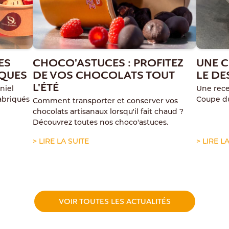
ES
CHOCO'ASTUCES : PROFITEZ
UNE C
IQUES
DE VOS CHOCOLATS TOUT
LE DE
L'ÉTÉ
niel
Une rece
abriqués
Coupe d
Comment transporter et conserver vos
chocolats artisanaux lorsqu'il fait chaud ?
Découvrez toutes nos choco'astuces.
> LIRE LA SUITE
> LIRE L
VOIR TOUTES LES ACTUALITÉS