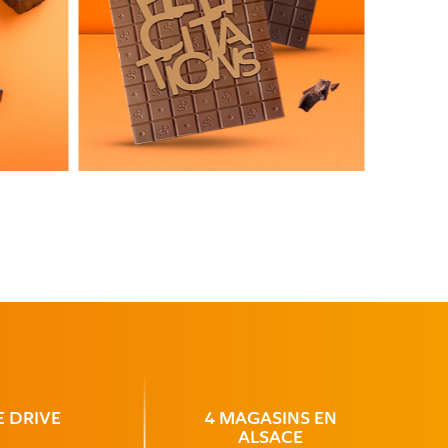
E
DRIVE
4 MAGASINS
EN
ALSACE