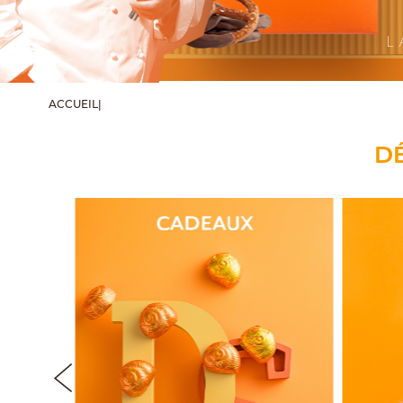
L
ACCUEIL
|
D