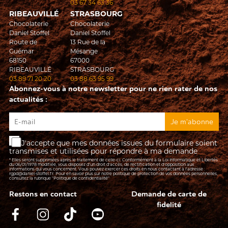
03 67 34 63 36
RIBEAUVILLÉ
STRASBOURG
Chocolaterie
Chocolaterie
Daniel Stoffel
Daniel Stoffel
Route de
13 Rue de la
Guémar
Mésange
68150
67000
RIBEAUVILLÉ
STRASBOURG
03 89 71 20 20
03 88 63 95 99
Abonnez-vous à notre newsletter pour ne rien rater de nos
actualités :
J'accepte que mes données issues du formulaire soient
transmises et utilisées pour répondre à ma demande
* Elles seront supprimées après le traitement de celle-ci. Conformément à la Loi Informatique et Libertés
du 06/01/1978 modifiée, vous disposez d'un droit d'accès, de rectification et d’opposition aux
informations qui vous concernent. Vous pouvez exercer ces droits en nous contactant à l'adresse :
rgpd@daniel-stoffel.fr
. Pour en savoir plus sur notre politique de protection de vos données personnelles,
consultez la rubrique
"Politique de confidentialité"
Restons en contact
Demande de carte de
fidelité