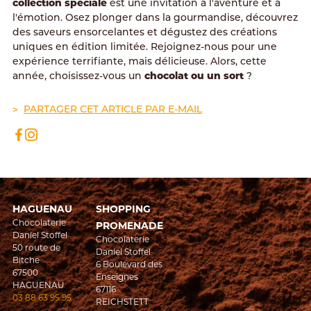
collection spéciale
est une invitation à l'aventure et à
l'émotion. Osez plonger dans la gourmandise, découvrez
des saveurs ensorcelantes et dégustez des créations
uniques en édition limitée. Rejoignez-nous pour une
expérience terrifiante, mais délicieuse. Alors, cette
année, choisissez-vous un
chocolat ou un sort
?
PARTAGER CET ARTICLE PAR E-MAIL
HAGUENAU
SHOPPING
Chocolaterie
PROMENADE
Daniel Stoffel
Chocolaterie
50 route de
Daniel Stoffel
Bitche
6 Boulevard des
67500
Enseignes
HAGUENAU
67116
03 88 63 95 95
REICHSTETT