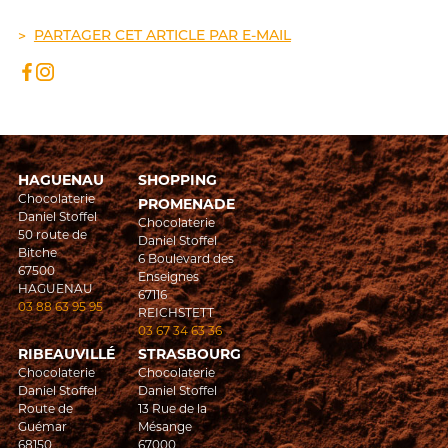
PARTAGER CET ARTICLE PAR E-MAIL
HAGUENAU
SHOPPING
Chocolaterie
PROMENADE
Daniel Stoffel
Chocolaterie
50 route de
Daniel Stoffel
Bitche
6 Boulevard des
67500
Enseignes
HAGUENAU
67116
03 88 63 95 95
REICHSTETT
03 67 34 63 36
RIBEAUVILLÉ
STRASBOURG
Chocolaterie
Chocolaterie
Daniel Stoffel
Daniel Stoffel
Route de
13 Rue de la
Guémar
Mésange
68150
67000