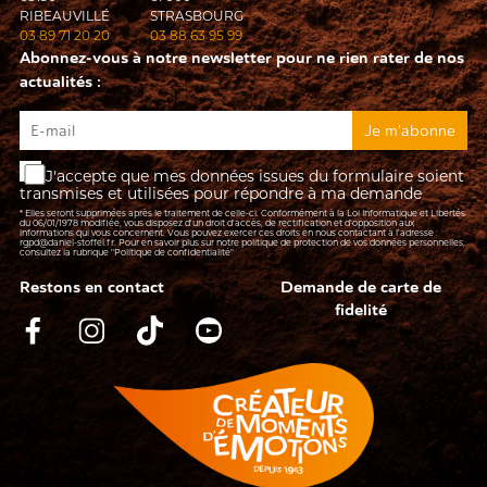
RIBEAUVILLÉ
STRASBOURG
03 89 71 20 20
03 88 63 95 99
Abonnez-vous à notre newsletter pour ne rien rater de nos
actualités :
J'accepte que mes données issues du formulaire soient
transmises et utilisées pour répondre à ma demande
* Elles seront supprimées après le traitement de celle-ci. Conformément à la Loi Informatique et Libertés
du 06/01/1978 modifiée, vous disposez d'un droit d'accès, de rectification et d’opposition aux
informations qui vous concernent. Vous pouvez exercer ces droits en nous contactant à l'adresse :
rgpd@daniel-stoffel.fr
. Pour en savoir plus sur notre politique de protection de vos données personnelles,
consultez la rubrique
"Politique de confidentialité"
Restons en contact
Demande de carte de
fidelité