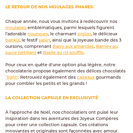
LE RETOUR DE NOS MOULAGES PHARES
Chaque année, nous vous invitons à redécouvrir nos
moulages
emblématiques, parmi lesquels figurent
l’adorable
nounours
, le charmant
pigloo
, le délicieux
bankiz
, le festif
sapin
, ainsi que la joyeuse bande des 3
oursons, comprenant
Barry aux amandes
,
Barney au
sucre pétillant
et
Basile au riz soufflé
.
Pour ceux en quête d'une option plus légère, notre
chocolaterie propose également des délices chocolatés
"light"
. Retrouvez également des
cadeaux
gourmands
pour combler les petits et les grands !
LA COLLECTION CAPSULE EN EXCLUSIVITÉ
À l’approche de Noël, nos chocolatiers ont puisé leur
inspiration dans les aventures des Joyeux Compères
pour créer une collection capsule. Ces créations
innovantes et originales sont façonnées avec amour,