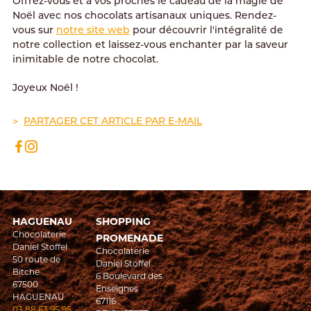
Offrez-vous et à vos proches le cadeau de la magie de
Noël avec nos chocolats artisanaux uniques. Rendez-
vous sur
notre site web
pour découvrir l'intégralité de
notre collection et laissez-vous enchanter par la saveur
inimitable de notre chocolat.
Joyeux Noël !
PARTAGER CET ARTICLE PAR E-MAIL
HAGUENAU
SHOPPING
Chocolaterie
PROMENADE
Daniel Stoffel
Chocolaterie
50 route de
Daniel Stoffel
Bitche
6 Boulevard des
67500
Enseignes
HAGUENAU
67116
03 88 63 95 95