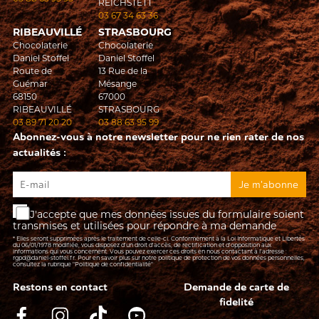
REICHSTETT
03 67 34 63 36
RIBEAUVILLÉ
STRASBOURG
Chocolaterie
Chocolaterie
Daniel Stoffel
Daniel Stoffel
Route de
13 Rue de la
Guémar
Mésange
68150
67000
RIBEAUVILLÉ
STRASBOURG
03 89 71 20 20
03 88 63 95 99
Abonnez-vous à notre newsletter pour ne rien rater de nos
actualités :
J'accepte que mes données issues du formulaire soient
transmises et utilisées pour répondre à ma demande
* Elles seront supprimées après le traitement de celle-ci. Conformément à la Loi Informatique et Libertés
du 06/01/1978 modifiée, vous disposez d'un droit d'accès, de rectification et d’opposition aux
informations qui vous concernent. Vous pouvez exercer ces droits en nous contactant à l'adresse :
rgpd@daniel-stoffel.fr
. Pour en savoir plus sur notre politique de protection de vos données personnelles,
consultez la rubrique
"Politique de confidentialité"
Restons en contact
Demande de carte de
fidelité