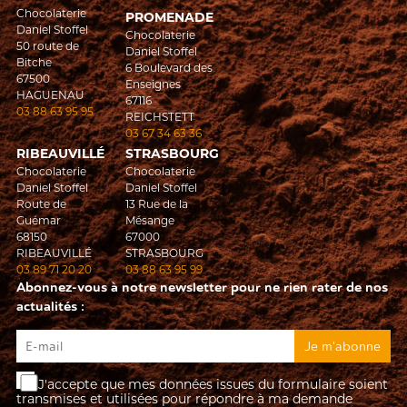
Chocolaterie
PROMENADE
Daniel Stoffel
Chocolaterie
50 route de
Daniel Stoffel
Bitche
6 Boulevard des
67500
Enseignes
HAGUENAU
67116
03 88 63 95 95
REICHSTETT
03 67 34 63 36
RIBEAUVILLÉ
STRASBOURG
Chocolaterie
Chocolaterie
Daniel Stoffel
Daniel Stoffel
Route de
13 Rue de la
Guémar
Mésange
68150
67000
RIBEAUVILLÉ
STRASBOURG
03 89 71 20 20
03 88 63 95 99
Abonnez-vous à notre newsletter pour ne rien rater de nos
actualités :
J'accepte que mes données issues du formulaire soient
transmises et utilisées pour répondre à ma demande