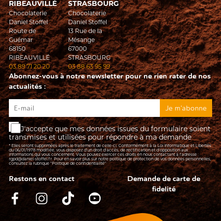
RIBEAUVILLÉ
STRASBOURG
Chocolaterie
Chocolaterie
Daniel Stoffel
Daniel Stoffel
Route de
13 Rue de la
Guémar
Mésange
68150
67000
RIBEAUVILLÉ
STRASBOURG
03 89 71 20 20
03 88 63 95 99
Abonnez-vous à notre newsletter pour ne rien rater de nos
actualités :
J'accepte que mes données issues du formulaire soient
transmises et utilisées pour répondre à ma demande
* Elles seront supprimées après le traitement de celle-ci. Conformément à la Loi Informatique et Libertés
du 06/01/1978 modifiée, vous disposez d'un droit d'accès, de rectification et d’opposition aux
informations qui vous concernent. Vous pouvez exercer ces droits en nous contactant à l'adresse :
rgpd@daniel-stoffel.fr
. Pour en savoir plus sur notre politique de protection de vos données personnelles,
consultez la rubrique
"Politique de confidentialité"
Restons en contact
Demande de carte de
fidelité