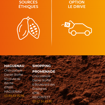
SOURCES
OPTION
ÉTHIQUES
LE DRIVE
HAGUENAU
SHOPPING
Chocolaterie
PROMENADE
Daniel Stoffel
Chocolaterie
50 route de
Daniel Stoffel
Bitche
6 Boulevard des
67500
Enseignes
HAGUENAU
67116
03 88 63 95 95
REICHSTETT
03 67 34 63 36