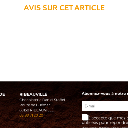
AVIS SUR CET ARTICLE
Abonnez-vous à notre ne
DE
RIBEAUVILLÉ
Chocolaterie Daniel Stoffel
Route de Guémar
68150
RIBEAUVILLÉ
03 89 71 20 20
J'accepte que mes d
utilisées pour répond
* Elles seront supprimées après le traite