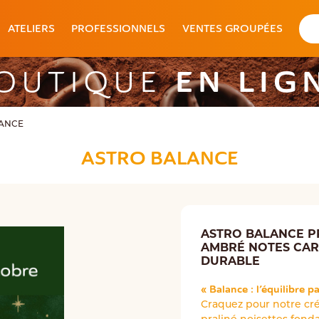
ATELIERS
PROFESSIONNELS
VENTES GROUPÉES
EN LIG
OUTIQUE
LANCE
ASTRO BALANCE
ASTRO BALANCE P
AMBRÉ NOTES CAR
DURABLE
« Balance : l’équilibre p
Craquez pour notre cr