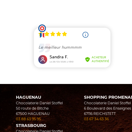
Le meilleur hummmm
Sandra F.
ACHETEUR
AUTHENTIFIÉ
Le 28/03/2026 à 15h51
HAGUENAU
SHOPPING PROMENA
Chocolaterie Daniel Stoffel
Chocolaterie Daniel Stoffel
50 route de Bitche
6 Boulevard des Enseignes
67500
HAGUENAU
67116
REICHSTETT
03 88 63 95 95
03 67 34 63 36
STRASBOURG
Chocolaterie Daniel Stoffel