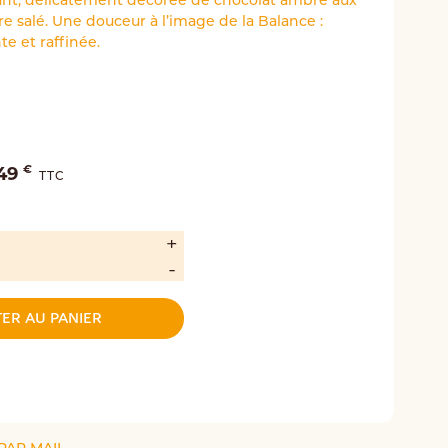
dant, délicatement décorée de chocolat ambré aux
e salé. Une douceur à l’image de la Balance :
e et raffinée.
€
.49
TTC
ER AU PANIER