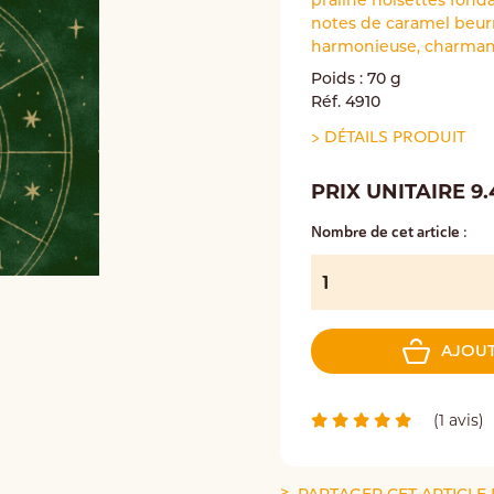
praliné noisettes fon
notes de caramel beurr
harmonieuse, charmant
Poids : 70 g
Réf. 4910
>
DÉTAILS PRODUIT
PRIX UNITAIRE 9
Nombre de cet article :
AJOUT
(1 avis)