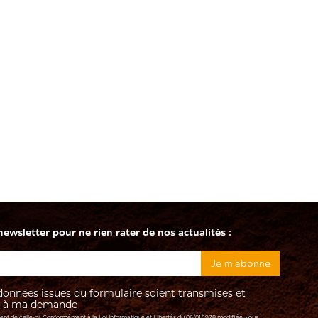
wsletter pour ne rien rater de nos actualités :
onnées issues du formulaire soient transmises et
re à ma demande
ment de celle-ci. Conformément à la Loi Informatique et Libertés du 06/01/1978 modifiée, vous