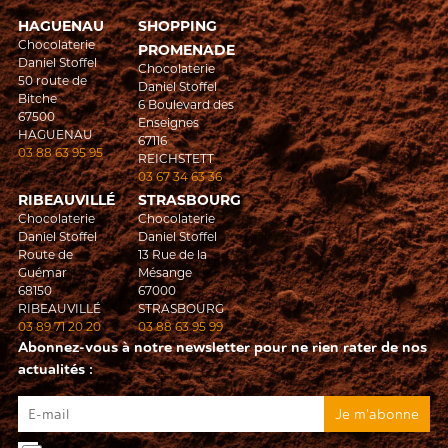
HAGUENAU
SHOPPING
Chocolaterie
PROMENADE
Daniel Stoffel
Chocolaterie
50 route de
Daniel Stoffel
Bitche
6 Boulevard des
67500
Enseignes
HAGUENAU
67116
03 88 63 95 95
REICHSTETT
03 67 34 63 36
RIBEAUVILLÉ
STRASBOURG
Chocolaterie
Chocolaterie
Daniel Stoffel
Daniel Stoffel
Route de
13 Rue de la
Guémar
Mésange
68150
67000
RIBEAUVILLÉ
STRASBOURG
03 89 71 20 20
03 88 63 95 99
Abonnez-vous à notre newsletter pour ne rien rater de nos
actualités :