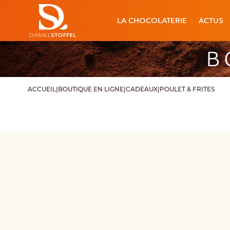
LA CHOCOLATERIE
ACTUS
B
ACCUEIL
|
BOUTIQUE EN LIGNE
|
CADEAUX
|
POULET & FRITES