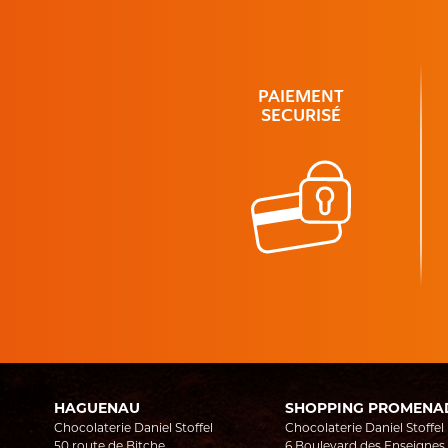
PAIEMENT
SECURISÉ
HAGUENAU
SHOPPING PROMENA
Chocolaterie Daniel Stoffel
Chocolaterie Daniel Stoffel
50 route de Bitche
6 Boulevard des Enseignes