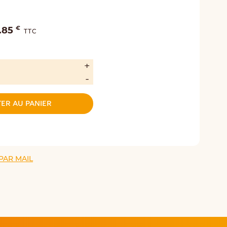
€
.85
TTC
ER AU PANIER
PAR MAIL