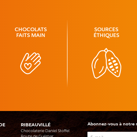
CHOCOLATS
SOURCES
FAITS MAIN
ÉTHIQUES
Abonnez-vous à notre ne
DE
RIBEAUVILLÉ
Chocolaterie Daniel Stoffel
Route de Guémar