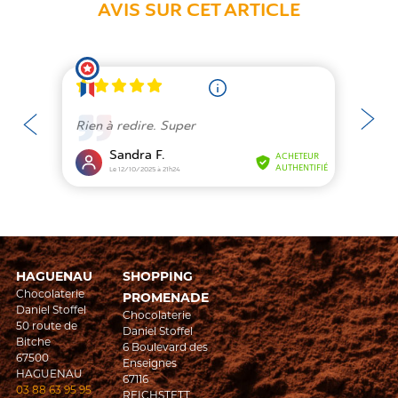
AVIS SUR CET ARTICLE
Rien à redire. Super
Sandra F.
ACHETEUR
AUTHENTIFIÉ
Le 12/10/2025 à 21h24
HAGUENAU
SHOPPING
Chocolaterie
PROMENADE
Daniel Stoffel
Chocolaterie
50 route de
Daniel Stoffel
Bitche
6 Boulevard des
67500
Enseignes
HAGUENAU
67116
03 88 63 95 95
REICHSTETT