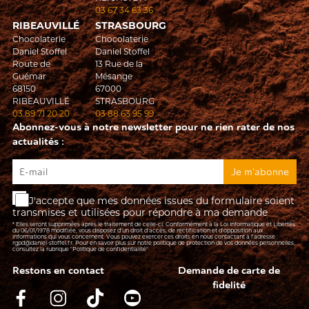
03 67 34 63 36
RIBEAUVILLÉ
STRASBOURG
Chocolaterie
Chocolaterie
Daniel Stoffel
Daniel Stoffel
Route de
13 Rue de la
Guémar
Mésange
68150
67000
RIBEAUVILLÉ
STRASBOURG
03 89 71 20 20
03 88 63 95 99
Abonnez-vous à notre newsletter pour ne rien rater de nos
actualités :
J'accepte que mes données issues du formulaire soient
transmises et utilisées pour répondre à ma demande
* Elles seront supprimées après le traitement de celle-ci. Conformément à la Loi Informatique et Libertés
du 06/01/1978 modifiée, vous disposez d'un droit d'accès, de rectification et d’opposition aux
informations qui vous concernent. Vous pouvez exercer ces droits en nous contactant à l'adresse :
rgpd@daniel-stoffel.fr
. Pour en savoir plus sur notre politique de protection de vos données personnelles,
consultez la rubrique
"Politique de confidentialité"
Restons en contact
Demande de carte de
fidelité