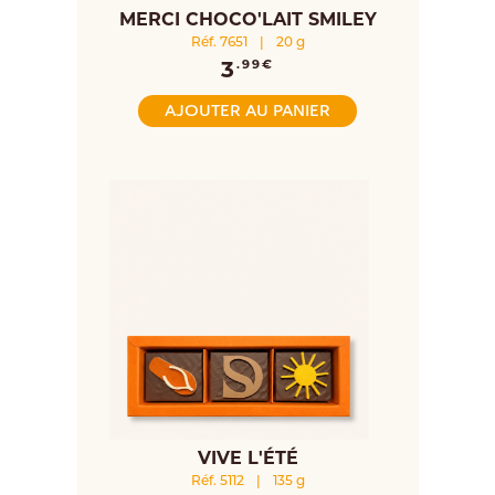
MERCI CHOCO'LAIT SMILEY
Réf. 7651
|
20 g
3
.99€
AJOUTER AU PANIER
VIVE L'ÉTÉ
Réf. 5112
|
135 g