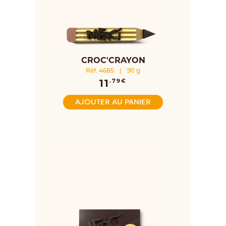
CROC'CRAYON
Rèf. 4685
|
90 g
11
.79€
AJOUTER AU PANIER