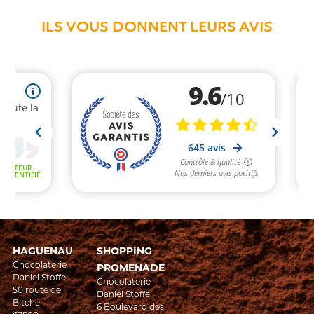
ILS VOUS DONNENT LEURS AVIS
HAGUENAU
SHOPPING
Chocolaterie
PROMENADE
Daniel Stoffel
Chocolaterie
50 route de
Daniel Stoffel
Bitche
6 Boulevard des