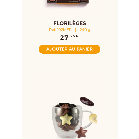
FLORILÈGES
Réf. 102MER
|
240 g
27
.25€
AJOUTER AU PANIER