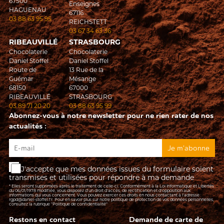
67500
Enseignes
HAGUENAU
67116
03 88 63 95 95
REICHSTETT
03 67 34 63 36
RIBEAUVILLÉ
STRASBOURG
Chocolaterie
Chocolaterie
Daniel Stoffel
Daniel Stoffel
Route de
13 Rue de la
Guémar
Mésange
68150
67000
RIBEAUVILLÉ
STRASBOURG
03 89 71 20 20
03 88 63 95 99
Abonnez-vous à notre newsletter pour ne rien rater de nos
actualités :
J'accepte que mes données issues du formulaire soient
transmises et utilisées pour répondre à ma demande
* Elles seront supprimées après le traitement de celle-ci. Conformément à la Loi Informatique et Libertés
du 06/01/1978 modifiée, vous disposez d'un droit d'accès, de rectification et d’opposition aux
informations qui vous concernent. Vous pouvez exercer ces droits en nous contactant à l'adresse :
rgpd@daniel-stoffel.fr
. Pour en savoir plus sur notre politique de protection de vos données personnelles,
consultez la rubrique
"Politique de confidentialité"
Restons en contact
Demande de carte de