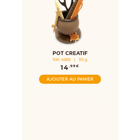
POT CREATIF
Rèf. 4688
|
110 g
14
.99€
AJOUTER AU PANIER