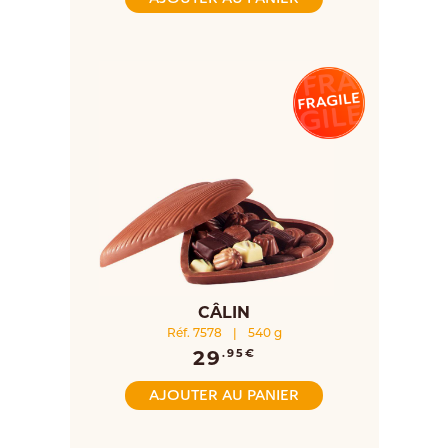
CÂLIN
Réf. 7578
|
540 g
29
.95€
AJOUTER AU PANIER