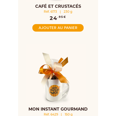
CAFÉ ET CRUSTACÉS
Réf. 6173
|
230 g
24
.95€
AJOUTER AU PANIER
MON INSTANT GOURMAND
Réf. 6429
|
150 g