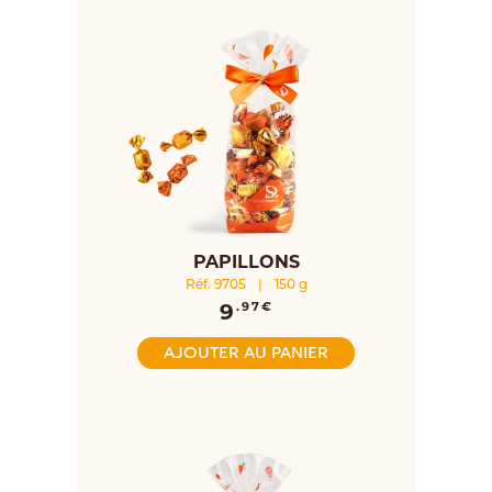
PAPILLONS
Réf. 9705
|
150 g
9
.97€
AJOUTER AU PANIER