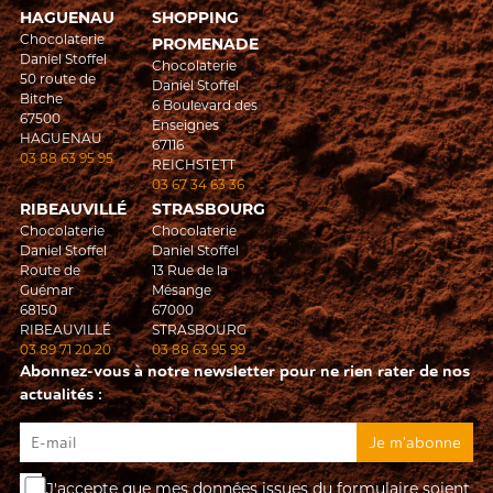
HAGUENAU
SHOPPING
Chocolaterie
PROMENADE
Daniel Stoffel
Chocolaterie
50 route de
Daniel Stoffel
Bitche
6 Boulevard des
67500
Enseignes
HAGUENAU
67116
03 88 63 95 95
REICHSTETT
03 67 34 63 36
RIBEAUVILLÉ
STRASBOURG
Chocolaterie
Chocolaterie
Daniel Stoffel
Daniel Stoffel
Route de
13 Rue de la
Guémar
Mésange
68150
67000
RIBEAUVILLÉ
STRASBOURG
03 89 71 20 20
03 88 63 95 99
Abonnez-vous à notre newsletter pour ne rien rater de nos
actualités :
J'accepte que mes données issues du formulaire soient