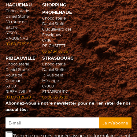
HAGUENAU
SHOPPING
Chocolaterie
PROMENADE
Daniel Stoffel
Chocolaterie
50 route de
Daniel Stoffel
Bitche
6 Boulevard des
67500
Enseignes
HAGUENAU
67116
03 88 63 95 95
REICHSTETT
03 67 34 63 36
RIBEAUVILLÉ
STRASBOURG
Chocolaterie
Chocolaterie
Daniel Stoffel
Daniel Stoffel
Route de
13 Rue de la
Guémar
Mésange
68150
67000
RIBEAUVILLÉ
STRASBOURG
03 89 71 20 20
03 88 63 95 99
Abonnez-vous à notre newsletter pour ne rien rater de nos
actualités :
J'accepte que mes données issues du formulaire soient