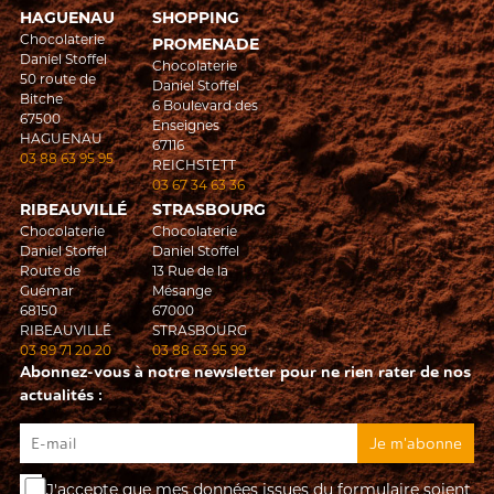
HAGUENAU
SHOPPING
Chocolaterie
PROMENADE
Daniel Stoffel
Chocolaterie
50 route de
Daniel Stoffel
Bitche
6 Boulevard des
67500
Enseignes
HAGUENAU
67116
03 88 63 95 95
REICHSTETT
03 67 34 63 36
RIBEAUVILLÉ
STRASBOURG
Chocolaterie
Chocolaterie
Daniel Stoffel
Daniel Stoffel
Route de
13 Rue de la
Guémar
Mésange
68150
67000
RIBEAUVILLÉ
STRASBOURG
03 89 71 20 20
03 88 63 95 99
Abonnez-vous à notre newsletter pour ne rien rater de nos
actualités :
J'accepte que mes données issues du formulaire soient