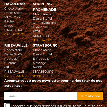
HAGUENAU
SHOPPING
Chocolaterie
PROMENADE
Daniel Stoffel
Chocolaterie
50 route de
Daniel Stoffel
Bitche
6 Boulevard des
67500
Enseignes
HAGUENAU
67116
03 88 63 95 95
REICHSTETT
03 67 34 63 36
RIBEAUVILLÉ
STRASBOURG
Chocolaterie
Chocolaterie
Daniel Stoffel
Daniel Stoffel
Route de
13 Rue de la
Guémar
Mésange
68150
67000
RIBEAUVILLÉ
STRASBOURG
03 89 71 20 20
03 88 63 95 99
Abonnez-vous à notre newsletter pour ne rien rater de nos
actualités :
J'accepte que mes données issues du formulaire soient