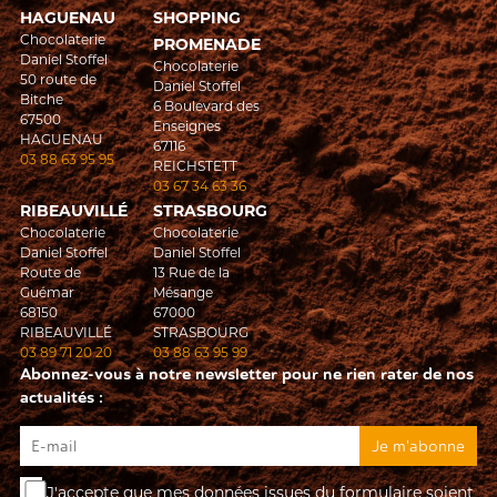
HAGUENAU
SHOPPING
Chocolaterie
PROMENADE
Daniel Stoffel
Chocolaterie
50 route de
Daniel Stoffel
Bitche
6 Boulevard des
67500
Enseignes
HAGUENAU
67116
03 88 63 95 95
REICHSTETT
03 67 34 63 36
RIBEAUVILLÉ
STRASBOURG
Chocolaterie
Chocolaterie
Daniel Stoffel
Daniel Stoffel
Route de
13 Rue de la
Guémar
Mésange
68150
67000
RIBEAUVILLÉ
STRASBOURG
03 89 71 20 20
03 88 63 95 99
Abonnez-vous à notre newsletter pour ne rien rater de nos
actualités :
J'accepte que mes données issues du formulaire soient