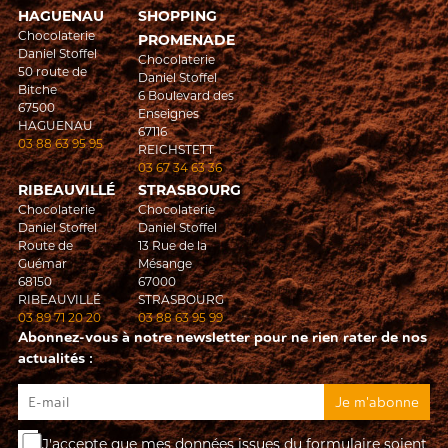
HAGUENAU
SHOPPING
Chocolaterie
PROMENADE
Daniel Stoffel
Chocolaterie
50 route de
Daniel Stoffel
Bitche
6 Boulevard des
67500
Enseignes
HAGUENAU
67116
03 88 63 95 95
REICHSTETT
03 67 34 63 36
RIBEAUVILLÉ
STRASBOURG
Chocolaterie
Chocolaterie
Daniel Stoffel
Daniel Stoffel
Route de
13 Rue de la
Guémar
Mésange
68150
67000
RIBEAUVILLÉ
STRASBOURG
03 89 71 20 20
03 88 63 95 99
Abonnez-vous à notre newsletter pour ne rien rater de nos
actualités :
J'accepte que mes données issues du formulaire soient