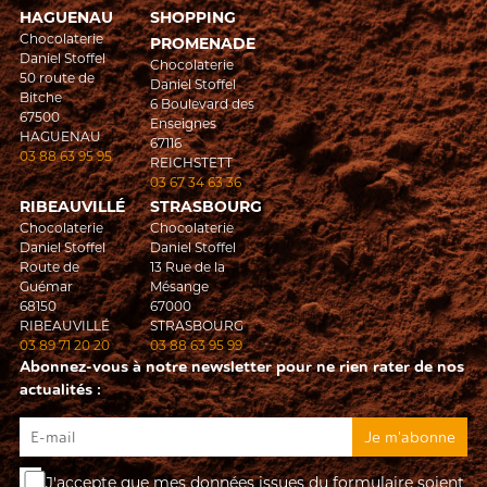
HAGUENAU
SHOPPING
Chocolaterie
PROMENADE
Daniel Stoffel
Chocolaterie
50 route de
Daniel Stoffel
Bitche
6 Boulevard des
67500
Enseignes
HAGUENAU
67116
03 88 63 95 95
REICHSTETT
03 67 34 63 36
RIBEAUVILLÉ
STRASBOURG
Chocolaterie
Chocolaterie
Daniel Stoffel
Daniel Stoffel
Route de
13 Rue de la
Guémar
Mésange
68150
67000
RIBEAUVILLÉ
STRASBOURG
03 89 71 20 20
03 88 63 95 99
Abonnez-vous à notre newsletter pour ne rien rater de nos
actualités :
J'accepte que mes données issues du formulaire soient