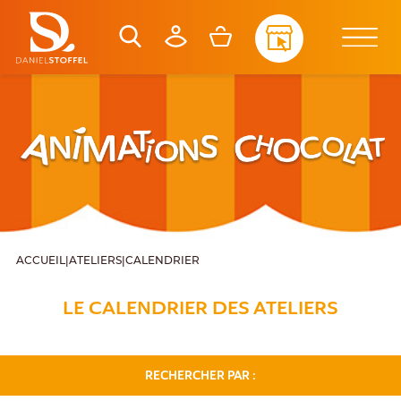
ACCUEIL
|
ATELIERS
|
CALENDRIER
LE CALENDRIER DES ATELIERS
RECHERCHER PAR :