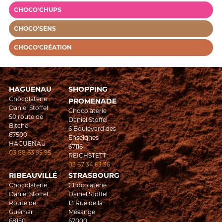
CHOCO'CHUPS
CHOCO'SENS
CHOCO'CRÉATION
HAGUENAU
SHOPPING
Chocolaterie
PROMENADE
Daniel Stoffel
Chocolaterie
50 route de
Daniel Stoffel
Bitche
6 Boulevard des
67500
Enseignes
HAGUENAU
67116
03 88 63 95 95
REICHSTETT
03 67 34 63 36
RIBEAUVILLÉ
STRASBOURG
Chocolaterie
Chocolaterie
Daniel Stoffel
Daniel Stoffel
Route de
13 Rue de la
Guémar
Mésange
68150
67000