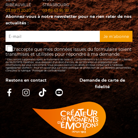
RIBEAUVILLÉ
STRASBOURG
03 89 71 20 20
03 88 63 95 99
Abonnez-vous à notre newsletter pour ne rien rater de nos
actualités :
J'accepte que mes données issues du formulaire soient
transmises et utilisées pour répondre à ma demande
* Elles seront supprimées après le traitement de celle-ci. Conformément à la Loi Informatique et Libertés
du 06/01/1978 modifiée, vous disposez d'un droit d'accès, de rectification et d’opposition aux
informations qui vous concernent. Vous pouvez exercer ces droits en nous contactant à l'adresse :
rgpd@daniel-stoffel.fr
. Pour en savoir plus sur notre politique de protection de vos données personnelles,
consultez la rubrique
"Politique de confidentialité"
Restons en contact
Demande de carte de
fidelité