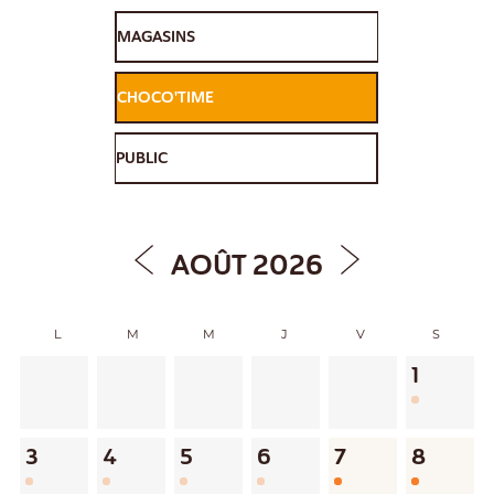
AOÛT 2026
L
M
M
J
V
S
1
3
4
5
6
7
8