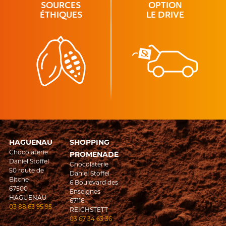
SOURCES
OPTION
ÉTHIQUES
LE DRIVE
HAGUENAU
SHOPPING
Chocolaterie
PROMENADE
Daniel Stoffel
Chocolaterie
50 route de
Daniel Stoffel
Bitche
6 Boulevard des
67500
Enseignes
HAGUENAU
67116
03 88 63 95 95
REICHSTETT
03 67 34 63 36