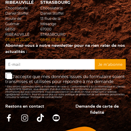
RIBEAUVILLÉ
STRASBOURG
Chocolaterie
Chocolaterie
Daniel Stoffel
Daniel Stoffel
Route de
13 Rue de la
Guémar
Mésange
68150
67000
RIBEAUVILLÉ
STRASBOURG
03 89 71 20 20
03 88 63 95 99
Abonnez-vous à notre newsletter pour ne rien rater de nos
actualités :
J'accepte que mes données issues du formulaire soient
transmises et utilisées pour répondre à ma demande
* Elles seront supprimées après le traitement de celle-ci. Conformément à la Loi Informatique et Libertés
du 06/01/1978 modifiée, vous disposez d'un droit d'accès, de rectification et d’opposition aux
informations qui vous concernent. Vous pouvez exercer ces droits en nous contactant à l'adresse :
rgpd@daniel-stoffel.fr
. Pour en savoir plus sur notre politique de protection de vos données personnelles,
consultez la rubrique
"Politique de confidentialité"
Restons en contact
Demande de carte de
fidelité